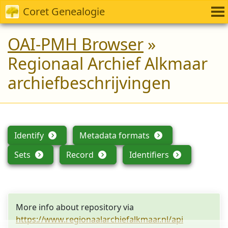
Coret Genealogie
OAI-PMH Browser
»
Regionaal Archief Alkmaar
archiefbeschrijvingen
Identify
Metadata formats
Sets
Record
Identifiers
More info about repository via
https://www.regionaalarchiefalkmaar.nl/api