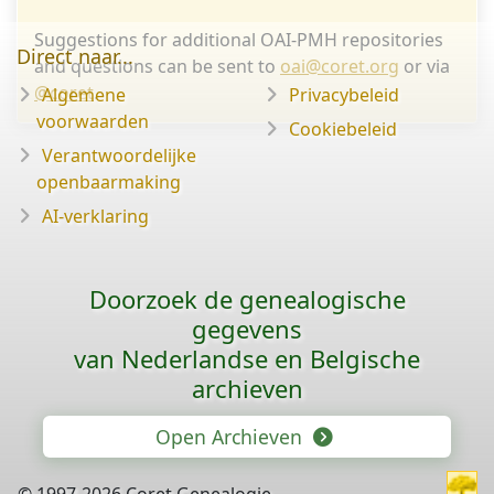
Suggestions for additional OAI-PMH repositories
Direct naar...
and questions can be sent to
oai@coret.org
or via
@coret
.
Algemene
Privacybeleid
voorwaarden
Cookiebeleid
Verantwoordelijke
openbaarmaking
AI-verklaring
Doorzoek de genealogische
gegevens
van Nederlandse en Belgische
archieven
Open Archieven